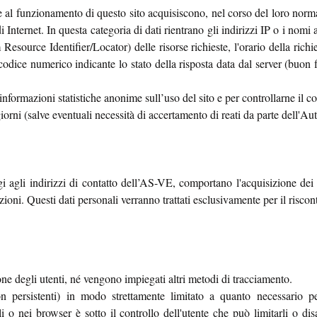
e al funzionamento di questo sito acquisiscono, nel corso del loro normal
 Internet. In questa categoria di dati rientrano gli indirizzi IP o i nomi
source Identifier/Locator) delle risorse richieste, l'orario della richies
 codice numerico indicante lo stato della risposta data dal server (buon fi
 informazioni statistiche anonime sull’uso del sito e per controllarne il 
iorni (salve eventuali necessità di accertamento di reati da parte dell'Auto
gi agli indirizzi di contatto dell’AS-VE, comportano l'acquisizione dei 
zioni. Questi dati personali verranno trattati esclusivamente per il riscont
ione degli utenti, né vengono impiegati altri metodi di tracciamento.
 persistenti) in modo strettamente limitato a quanto necessario pe
o nei browser è sotto il controllo dell'utente che può limitarli o disa