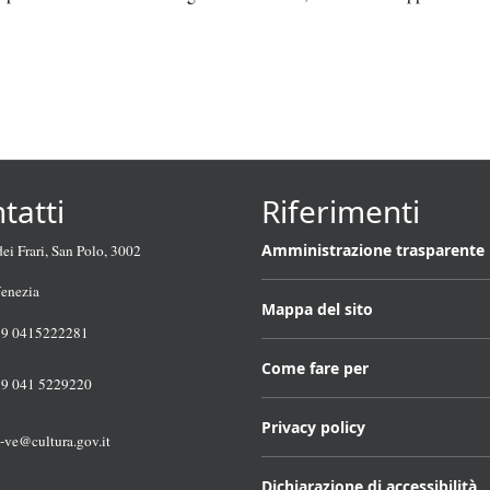
tatti
Riferimenti
Amministrazione trasparente
i Frari, San Polo, 3002
enezia
Mappa del sito
39 0415222281
Come fare per
9 041 5229220
Privacy policy
s-ve@cultura.gov.it
Dichiarazione di accessibilità