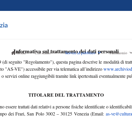
Informativa sul trattamento dei dati personali
Home
Chi siamo
Servizi al pubblico
Patrimonio
(di seguito "Regolamento"), questa pagina descrive le modalità di tratt
uito "AS-VE") accessibile per via telematica all’indirizzo
www.archiviodi
 o servizi online raggiungibili tramite link ipertestuali eventualmente pub
TITOLARE DEL TRATTAMENTO
essere trattati dati relativi a persone fisiche identificate o identificabil
Campo dei Frari, San Polo 3002 – 30125 Venezia (Email:
as-ve@cultura