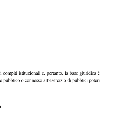
 compiti istituzionali e, pertanto, la base giuridica è
se pubblico o connesso all’esercizio di pubblici poteri
O