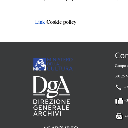
Cookie policy
Link
Con
Campo de
30125 V
+
+3
a