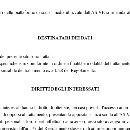
tori delle piattaforme di social media utilizzate dall’AS-VE si rimanda al
DESTINATARI DEI DATI
del presente sito sono trattati:
pecifiche istruzioni fornite in ordine a finalità e modalità del trattame
sponsabile del trattamento ex art. 28 del Regolamento.
DIRITTI DEGLI INTERESSATI
interessati hanno il diritto di ottenere, nei casi previsti, l'accesso ai prop
a o di opporsi al trattamento, presentando apposita istanza scritta all’AS
dati personali a loro riferiti effettuato attraverso questo sito avvenga i
me previsto dall'art. 77 del Regolamento stesso, o di adire le opportune s