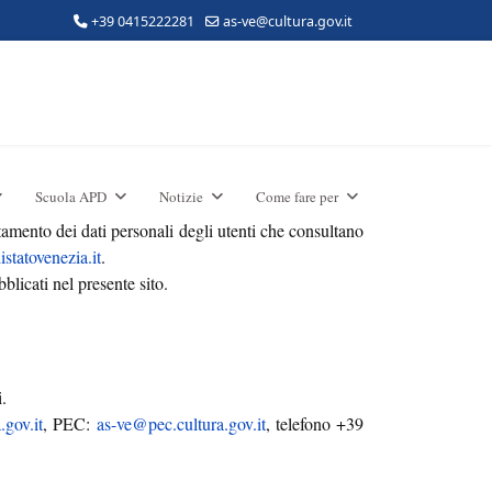
+39 0415222281
as-ve@cultura.gov.it
Scuola APD
Notizie
Come fare per
amento dei dati personali degli utenti che consultano
statovenezia.it
.
blicati nel presente sito.
i.
.gov.it
, PEC:
as-ve@pec.cultura.gov.it
, telefono +39